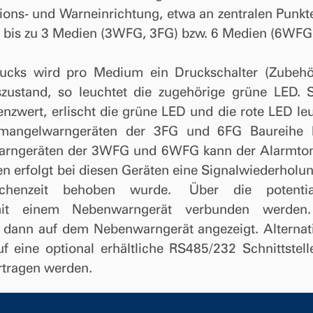
tions- und Warneinrichtung, etwa an zentralen Punkt
 bis zu 3 Medien (3WFG, 3FG) bzw. 6 Medien (6WFG,
cks wird pro Medium ein Druckschalter (Zubehör)
szustand, so leuchtet die zugehörige grüne LED. 
enzwert, erlischt die grüne LED und die rote LED leuc
mangelwarngeräten der 3FG und 6FG Baureihe k
rngeräten der 3WFG und 6WFG kann der Alarmton 
n erfolgt bei diesen Geräten eine Signalwiederhol
schenzeit behoben wurde.
Über die potenti
 mit einem Nebenwarngerät verbunden werden
dann auf dem Nebenwarngerät angezeigt. Alternat
auf eine optional erhältliche RS485/232 Schnittstel
tragen werden.