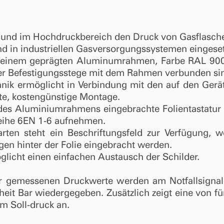
n und im Hochdruckbereich den Druck von Gasflasch
d in industriellen Gasversorgungssystemen eingese
us einem geprägten Aluminumrahmen, Farbe RAL 90
über Befestigungsstege mit dem Rahmen verbunden si
chnik ermöglicht in Verbindung mit den auf den Ger
te, kostengünstige Montage.
 des Aluminiumrahmens eingebrachte Folientastatur
reihe 6EN 1-6 aufnehmen.
rten steht ein Beschriftungsfeld zur Verfügung, w
n hinter der Folie eingebracht werden.
glicht einen einfachen Austausch der Schilder.
 gemessenen Druckwerte wer­den am Notfallsignalg
eit Bar wiedergegeben. Zusätzlich zeigt eine von f
 Soll-druck an.