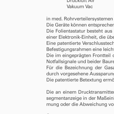
Druckluft Air
Vakuum Vac
in med. Rohrverteilersysteme
Die Geräte können entsprechen
Die Folientastatur besteht a
einer Elektronik-Einheit, die 
Eine patentierte Verschlusste
Befestigungsrahmen eine leich
Die im eingeprägten Frontteil
Notfallsignale und beider Bau
Für die Bezeichnung der Gasa
durch vorgesehene Aussparunge
Die patentierte Betextung ermö
Die an einem Drucktransmitter
seg­mentanzeige in der Maßeinh
mung oder die Abweichung vom