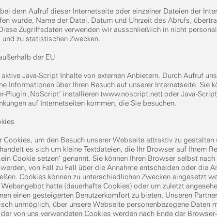
bei dem Aufruf dieser Internetseite oder einzelner Dateien der Inte
ufen wurde, Name der Datei, Datum und Uhrzeit des Abrufs, über
iese Zugriffsdaten verwenden wir ausschließlich in nicht personali
 und zu statistischen Zwecken.
 außerhalb der EU
aktive Java-Script Inhalte von externen Anbietern. Durch Aufruf uns
 Informationen über Ihren Besuch auf unserer Internetseite. Sie k
-Plugin ‚NoScript‘ installieren (
www.noscript.net
) oder Java-Scrip
nkungen auf Internetseiten kommen, die Sie besuchen.
okies
r Cookies, um den Besuch unserer Webseite attraktiv zu gestalten
 handelt es sich um kleine Textdateien, die Ihr Browser auf Ihrem 
‚ein Cookie setzen‘ genannt. Sie können Ihren Browser selbst nach
 werden, von Fall zu Fall über die Annahme entscheiden oder die 
ießen. Cookies können zu unterschiedlichen Zwecken eingesetzt we
 Webangebot hatte (dauerhafte Cookies) oder um zuletzt angesehe
hnen einen gesteigerten Benutzerkomfort zu bieten. Unseren Partne
hnisch unmöglich, über unsere Webseite personenbezogene Daten mi
n der von uns verwendeten Cookies werden nach Ende der Browser-S